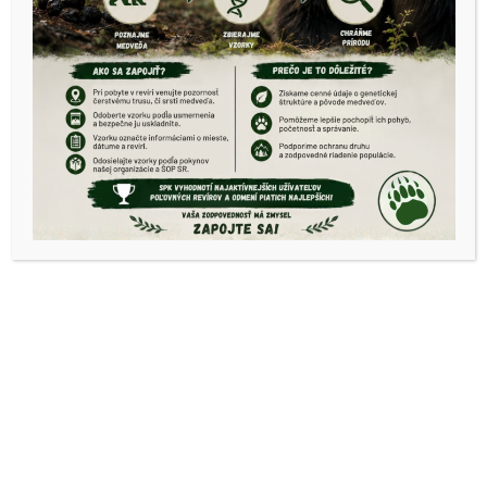
Kechnec
OPK Košice okolie
Zákaz vstupu –
Kechnec
Katarina
AMO
27/08/2019
|
0