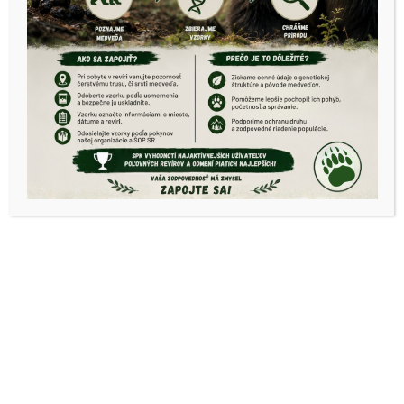
MAJSTROVSTIE
V OBLASTI –
VÝCHOD
OPK Košice okolie
PROPOZÍCIE
MAJSTROVSTIEV