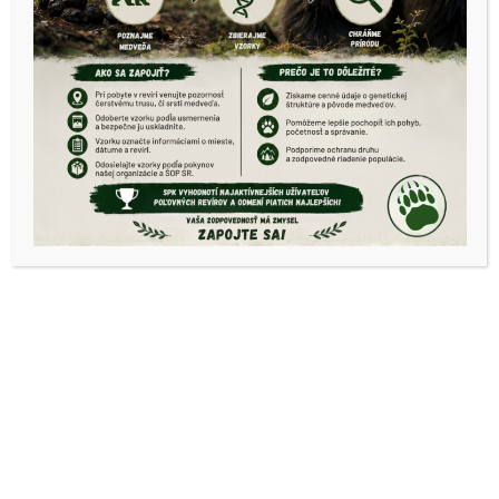
zakázaným
doplnkom –
upozornennie
OPK Košice okolie
SPK k zakázaným
doplnkom –